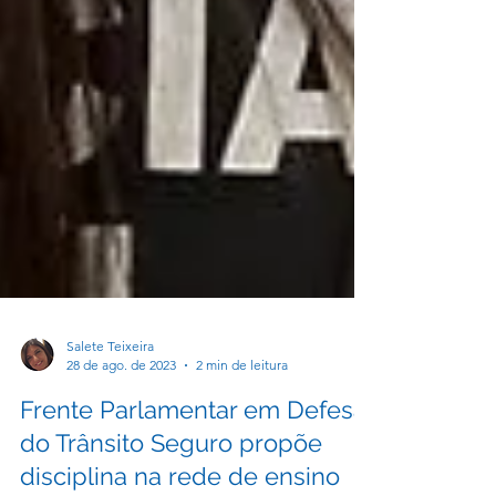
Salete Teixeira
28 de ago. de 2023
2 min de leitura
Frente Parlamentar em Defesa
do Trânsito Seguro propõe