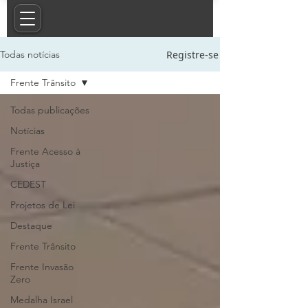
Registre-se
Todas notícias
Frente Trânsito
Todas publicações
Notícias
Frente Acesso à
Justiça
CEDEST
Projetos de Lei
Destaque
Frente Trânsito
Frente Invasão
Zero
Medalha Israel