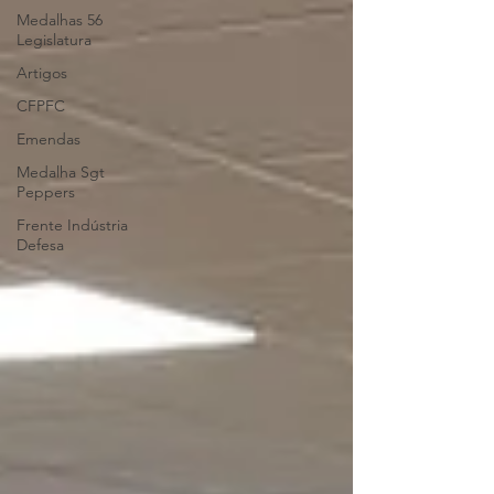
Medalhas 56
Legislatura
Artigos
CFPFC
Emendas
Medalha Sgt
Peppers
Frente Indústria
Defesa