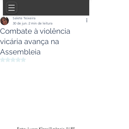
Salete Teixeira
30 de jun.
2 min de leitura
Combate à violência
vicária avança na
Assembleia
Avaliado com NaN de 5 estrelas.
Foto: Lucas Kloss/Agência ALRS