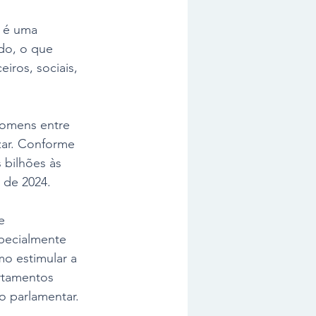
 é uma 
do, o que 
ros, sociais, 
homens entre 
zar. Conforme 
 bilhões às 
 de 2024. 
e 
specialmente 
o estimular a 
rtamentos 
o parlamentar. 