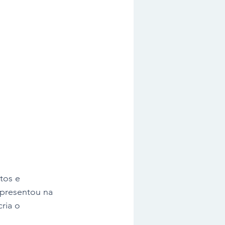
tos e 
apresentou na 
ria o 