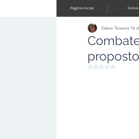
Página inicial
Sobre
Salete Teixeira
16 d
Combate 
proposto
Avaliado com NaN d