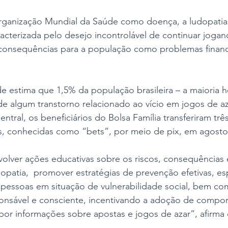
ganização Mundial da Saúde como doença, a ludopatia
cterizada pelo desejo incontrolável de continuar jogan
consequências para a população como problemas financei
 
e estima que 1,5% da população brasileira – a maioria 
 de algum transtorno relacionado ao vício em jogos de a
ntral, os beneficiários do Bolsa Família transferiram três
, conhecidas como “bets”, por meio de pix, em agosto
olver ações educativas sobre os riscos, consequências 
udopatia,  promover estratégias de prevenção efetivas, e
 pessoas em situação de vulnerabilidade social, bem com
ponsável e consciente, incentivando a adoção de compo
por informações sobre apostas e jogos de azar”, afirma 