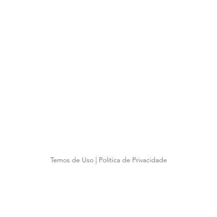
o Rio Grande do Sul
05 | Porto Alegre | Rio Grande do Sul | 90010-300
o@al.rs.gov.br
7
as 18:00
2026 Gabinete Deputado Gustavo Victorino. Todos os direitos reservado
Temos de Uso
|
Política de Privacidade