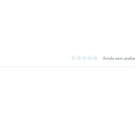
Avaliado com 0 de 5 estrel
Ainda sem avalia
Deputado Victorino quer
incentivar a Indústria de
Defesa no RS