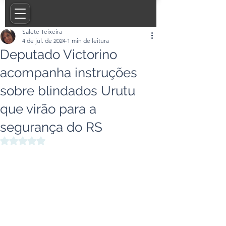
Salete Teixeira
4 de jul. de 2024
1 min de leitura
Deputado Victorino
acompanha instruções
sobre blindados Urutu
que virão para a
segurança do RS
Avaliado com NaN de 5 estrelas.