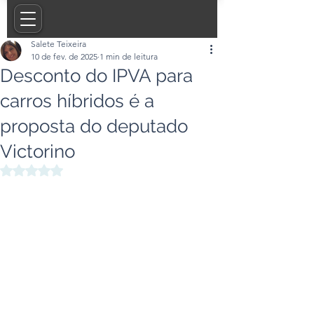
Salete Teixeira
10 de fev. de 2025
1 min de leitura
Desconto do IPVA para
carros híbridos é a
proposta do deputado
Victorino
Avaliado com NaN de 5 estrelas.