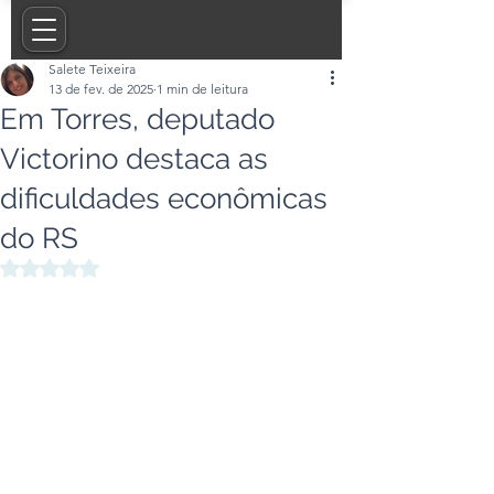
Salete Teixeira
13 de fev. de 2025
1 min de leitura
Em Torres, deputado
Victorino destaca as
dificuldades econômicas
do RS
Avaliado com NaN de 5 estrelas.