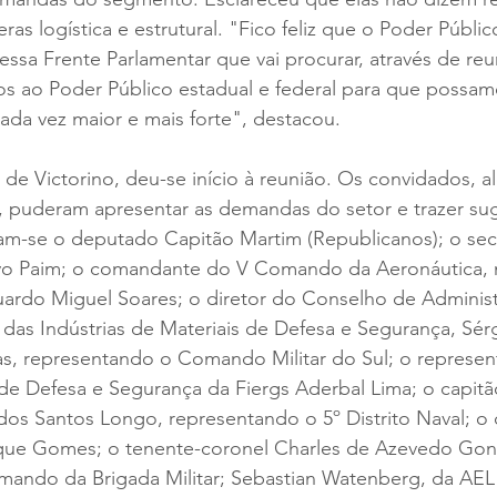
eras logística e estrutural. "Fico feliz que o Poder Público
 essa Frente Parlamentar que vai procurar, através de reu
itos ao Poder Público estadual e federal para que possam
cada vez maior e mais forte", destacou.
de Victorino, deu-se início à reunião. Os convidados, a
a, puderam apresentar as demandas do setor e trazer su
am-se o deputado Capitão Martim (Republicanos); o secr
avo Paim; o comandante do V Comando da Aeronáutica, 
uardo Miguel Soares; o diretor do Conselho de Adminis
a das Indústrias de Materiais de Defesa e Segurança, Sér
as, representando o Comando Militar do Sul; o represen
de Defesa e Segurança da Fiergs Aderbal Lima; o capitã
os Santos Longo, representando o 5º Distrito Naval; o d
que Gomes; o tenente-coronel Charles de Azevedo Gonç
ando da Brigada Militar; Sebastian Watenberg, da AEL 