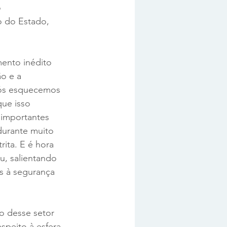
 
o do Estado, 
mento inédito 
o e a 
 nós esquecemos 
ue isso 
 importantes 
durante muito 
ita. E é hora 
, salientando 
s à segurança 
o desse setor 
peito à esfera 