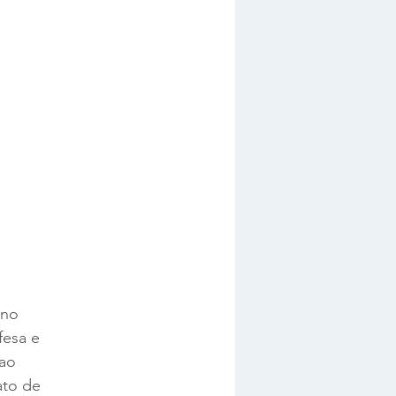
ino 
fesa e 
ao 
ato de 