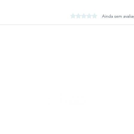
Avaliado com 0 de 5 estrel
Ainda sem avalia
Assinatura eletrônica para
todos os documentos do
Detran avança na
Assembleia
o Rio Grande do Sul