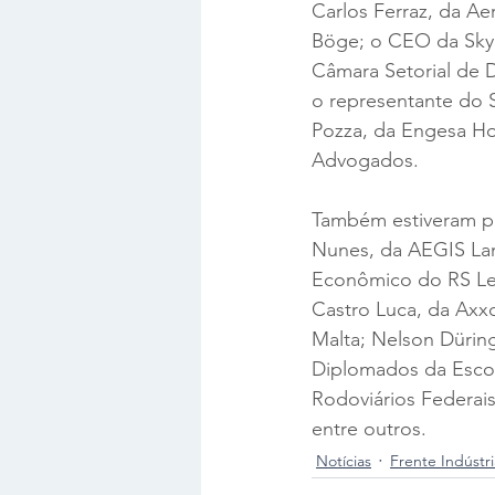
Carlos Ferraz, da A
Böge; o CEO da SkyD
Câmara Setorial de
o representante do S
Pozza, da Engesa Ho
Advogados. 
Também estiveram pr
Nunes, da AEGIS Lant
Econômico do RS Leop
Castro Luca, da Axxo
Malta; Nelson Dürin
Diplomados da Escola
Rodoviários Federais
entre outros.
Notícias
Frente Indústr