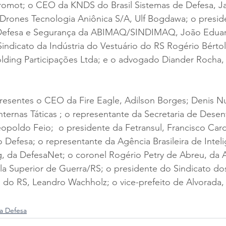
eromot; o CEO da KNDS do Brasil Sistemas de Defesa, Ja
rones Tecnologia Aniônica S/A, Ulf Bogdawa; o presid
 Defesa e Segurança da ABIMAQ/SINDIMAQ, João Eduar
indicato da Indústria do Vestuário do RS Rogério Bértol
lding Participações Ltda; e o advogado Diander Rocha, 
esentes o CEO da Fire Eagle, Adilson Borges; Denis Nu
ernas Táticas ; o representante da Secretaria de Desen
oldo Feio;  o presidente da Fetransul, Francisco Card
 Defesa; o representante da Agência Brasileira de Inteli
g, da DefesaNet; o coronel Rogério Petry de Abreu, da 
 Superior de Guerra/RS; o presidente do Sindicato dos 
 do RS, Leandro Wachholz; o vice-prefeito de Alvorada, 
ia Defesa