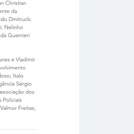
n Christian 
ente da 
do Dmitruck; 
i; Nelinho 
da Guarnieri 
nes e Vladimir 
volvimento 
oso; Italo 
gência Sérgio 
Associação dos 
Policiais 
Valmor Freitas; 