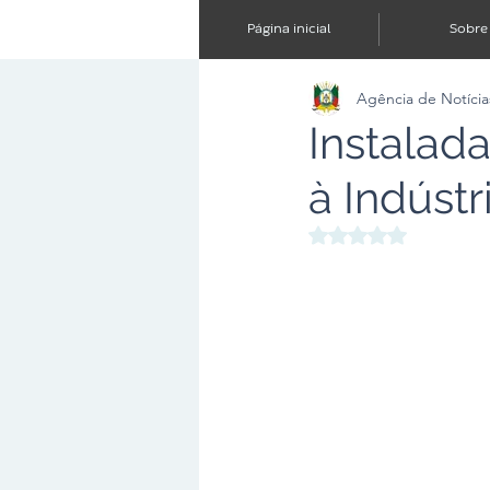
Página inicial
Sobre
Agência de Notícia
Instalad
à Indúst
Avaliado com NaN d