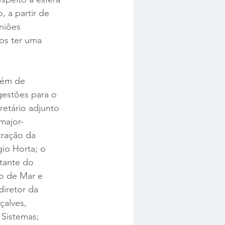
, a partir de 
niões 
os ter uma 
lém de 
gestões para o 
etário adjunto 
major-
tração da 
gio Horta; o 
tante do 
o de Mar e 
iretor da 
alves, 
Sistemas; 