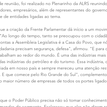
de reunião, foi realizado no Plenarinho da ALRS reunindo
adores, empresários, além de representantes do govern
e de entidades ligadas ao tema.
ue a criação da Frente Parlamentar dá início a um movi
. "Ao longo do tempo, tanto se preocupou com o cidadã
 contas a Assembleia Legislativa é a Casa do Povo, que
dadania precisam segurança, defesa", afirmou. "E para q
rabalham ao redor do mundo. É uma das indústrias mais
das indústrias do petróleo e do turismo. Essa indústria, 
ciada em nosso país e sempre mereceu uma atenção restr
. E que comece pelo Rio Grande do Sul", complementou
o maior número de empresas de todos os portes ligado
 que o Poder Público precisa não só tomar conheciment
ndas do segmento. Esclareceu que elas não dizem res