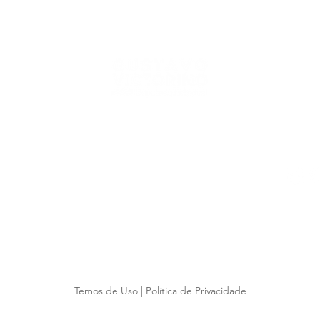
herdeiros de baixa renda
o Rio Grande do Sul
05 | Porto Alegre | Rio Grande do Sul | 90010-300
o@al.rs.gov.br
7
as 18:00
2026 Gabinete Deputado Gustavo Victorino. Todos os direitos reservado
Temos de Uso
|
Política de Privacidade