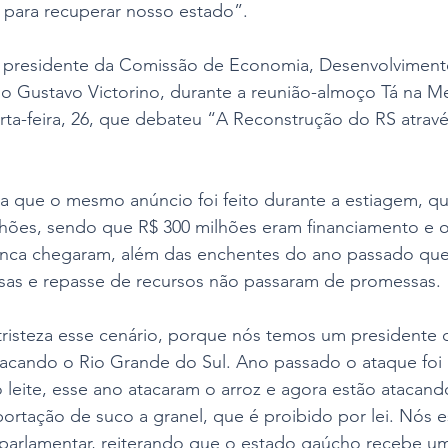
 para recuperar nosso estado”. 
 presidente da Comissão de Economia, Desenvolvimento
o Gustavo Victorino, durante a reunião-almoço Tá na Me
rta-feira, 26, que debateu “A Reconstrução do RS atravé
a que o mesmo anúncio foi feito durante a estiagem, q
hões, sendo que R$ 300 milhões eram financiamento e o
unca chegaram, além das enchentes do ano passado que
sas e repasse de recursos não passaram de promessas. 
tristeza esse cenário, porque nós temos um presidente 
acando o Rio Grande do Sul. Ano passado o ataque foi à
do leite, esse ano atacaram o arroz e agora estão atacando
mportação de suco a granel, que é proibido por lei. Nós 
parlamentar, reiterando que o estado gaúcho recebe um