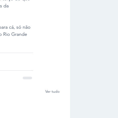
s da 
ara cá, só não 
o Rio Grande 
Ver tudo