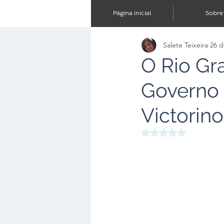
Página inicial
Sobre
Salete Teixeira
26 d
O Rio Gr
Governo 
Victorino
Avaliado com NaN d