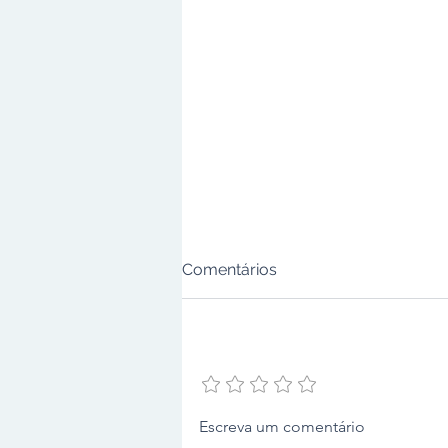
Comentários
Adicione uma avaliação
Deputado Victorino propõe
Escreva um comentário
modelo “cidade-esponja”