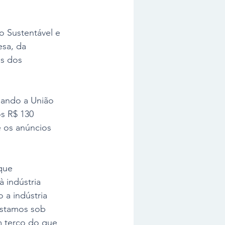
 Sustentável e 
sa, da 
s dos 
uando a União 
s R$ 130 
 os anúncios 
que 
 indústria 
 a indústria 
estamos sob 
 terço do que 