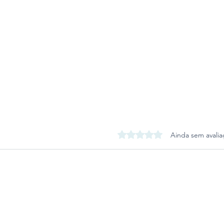
Avaliado com 0 de 5 estrel
Ainda sem avalia
Victorino propõe isenção do
imposto de transmissão à