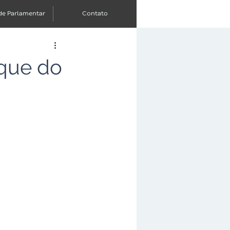
de Parlamentar
Contato
aque do