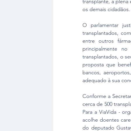
transplante, a plena
os demais cidadãos.
O parlamentar just
transplantados, com
entre outros fárm
principalmente no
transplantados, o se
proposta que benefi
bancos, aeroportos,
adequado à sua cond
Conforme a Secretar
cerca de 500 transpla
Para a ViaVida - or
acolhe doentes care
do deputado Gustavo