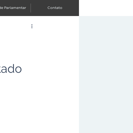
de Parlamentar
Contato
m
tado