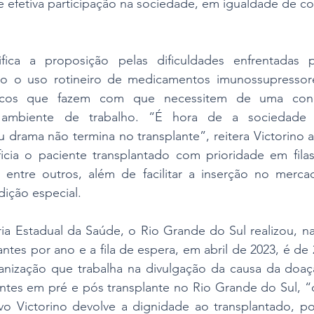
 e efetiva participação na sociedade, em igualdade de 
ifica a proposição pelas dificuldades enfrentadas p
o o uso rotineiro de medicamentos imunossupressores,
acos que fazem com que necessitem de uma condi
 ambiente de trabalho. “É hora de a sociedade 
u drama não termina no transplante”, reitera Victorino ao
cia o paciente transplantado com prioridade em fila
 entre outros, além de facilitar a inserção no mercad
ição especial.
ia Estadual da Saúde, o Rio Grande do Sul realizou, na
ntes por ano e a fila de espera, em abril de 2023, é de 
ganização que trabalha na divulgação da causa da doaç
ntes em pré e pós transplante no Rio Grande do Sul, “o
 Victorino devolve a dignidade ao transplantado, poss