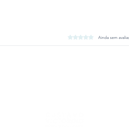
Avaliado com 0 de 5 estrel
Ainda sem avalia
Lei garante bolsa de
Comb
estudos para filhos de
de a
agentes mortos em serviço