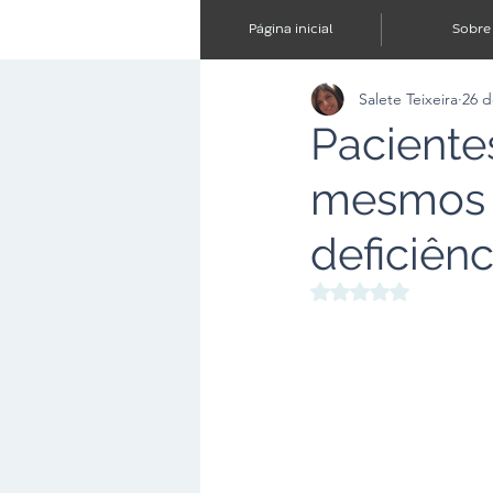
Página inicial
Sobre
Salete Teixeira
26 d
Paciente
mesmos d
deficiên
Avaliado com NaN d