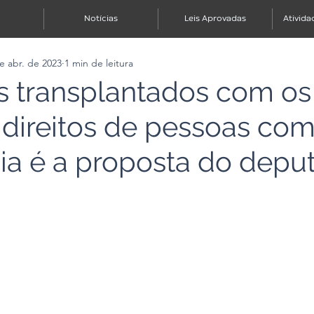
Notícias
Leis Aprovadas
Ativida
e abr. de 2023
1 min de leitura
s transplantados com os
ireitos de pessoas co
cia é a proposta do depu
e 5 estrelas.