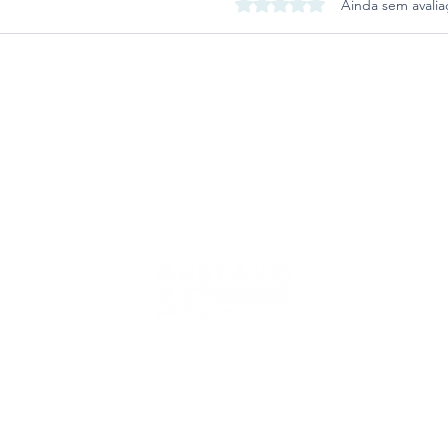
Avaliado com 0 de 5 estrel
Ainda sem avalia
Deputado Victorino propõe
combate ao crime
organizado no RS
o Rio Grande do Sul
05 | Porto Alegre | Rio Grande do Sul | 90010-300
o@al.rs.gov.br