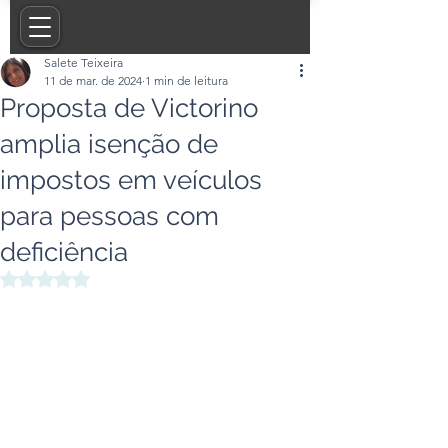
Salete Teixeira
11 de mar. de 2024
1 min de leitura
Proposta de Victorino
amplia isenção de
impostos em veículos
para pessoas com
deficiência
Avaliado com NaN de 5 estrelas.