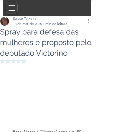
Salete Teixeira
13 de mar. de 2025
1 min de leitura
Spray para defesa das
mulheres é proposto pelo
deputado Victorino
Avaliado com NaN de 5 estrelas.
Foto: Marcelo Oliveira/Agência ALRS