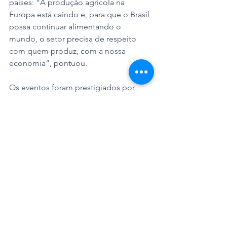
países: “A produção agrícola na 
Europa está caindo e, para que o Brasil 
possa continuar alimentando o 
mundo, o setor precisa de respeito 
com quem produz, com a nossa 
economia”, pontuou. 
Os eventos foram prestigiados por 
deputados, vereadores, secretários 
estaduais, representantes do poder 
judiciário, do cooperativismo, da 
agricultura, pecuária, indústria, 
comércio e transportes.
Notícias
Medalhas 56 Legislatura