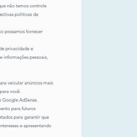
 que não temos controle
pectivas
políticas de
não possamos fornecer
de privacidade e
e informações pessoais,
ra veicular anúncios mais
para você.
do Google AdSense.
mento para futuros
etados para garantir que
interesses e apresentando