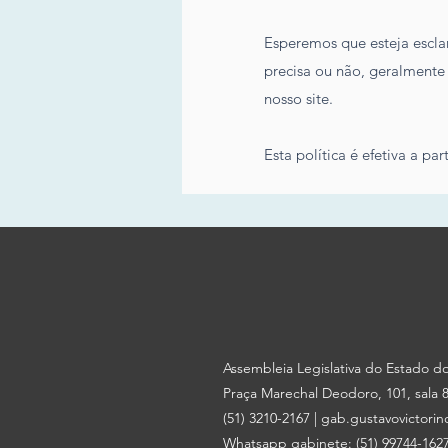
Esperemos que esteja escla
precisa ou não, geralmente
nosso site.
Esta política é efetiva a pa
Assembleia Legislativa do Estado d
Praça Marechal Deodoro, 101, sala 8
(51) 3210-2167 |
gab.gustavovictorin
Whatsapp gabinete: (51) 99744-162