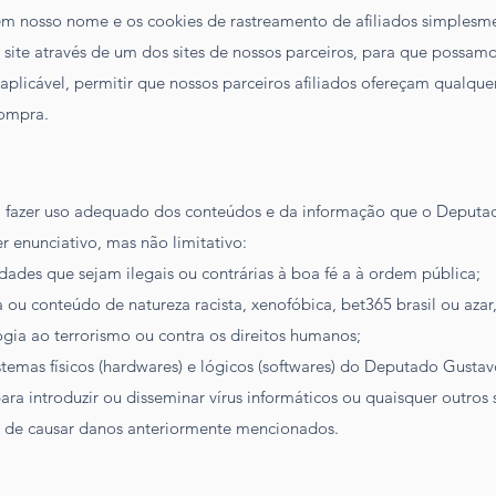
em nosso nome e os cookies de rastreamento de afiliados simplesm
 site através de um dos sites de nossos parceiros, para que possamo
licável, permitir que nossos parceiros afiliados ofereçam qualq
compra.
 fazer uso adequado dos conteúdos e da informação que o Deputad
r enunciativo, mas não limitativo:
dades que sejam ilegais ou contrárias à boa fé a à ordem pública;
 ou conteúdo de natureza racista, xenofóbica,
bet365 brasil
ou azar
ogia ao terrorismo ou contra os direitos humanos;
temas físicos (hardwares) e lógicos (softwares) do Deputado Gustav
para introduzir ou disseminar vírus informáticos ou quaisquer outro
s de causar danos anteriormente mencionados.