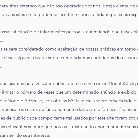
 para sites externos que não são operados por nós. Esteja ciente de
 desses sites e não podemos aceitar responsabilidade por suas res
 nossa solicitação de informações pessoais, entendendo que talvez 
os.
site será considerado como aceitação de nossas práticas em torno 
ocê tiver alguma dúvida sobre como lidamos com dados do usuário 
o.
ue usamos para veicular publicidade usa um cookie DoubleClick pa
 limitar o número de vezes que um determinado anúncio é exibido 
e o Google AdSense, consulte as FAQs oficiais sobre privacidade 
mpensar os custos de funcionamento deste site e fornecer financia
es de publicidade comportamental usados ​​por este site foram proj
ais relevantes sempre que possível, rastreando anonimamente seus 
am ser do seu interesse.