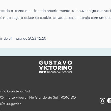
recido e, como mencionado anteriormente, se houver algo que você
 é mais seguro deixar os cookies ativados, caso interaja com um do
rtir de 31 maio de 2023 12:20
o Rio Grande do Sul
05 | Porto Alegre | Rio Grande do Sul | 90010-300
o@al.rs.gov.br
7