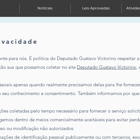
Notícias
Leis Aprovadas
Ativida
rivacidade
nte para nós. É política do Deputado Gustavo Victorino respeitar 
ção sua que possamos coletar no site
Deputado Gustavo Victorino
,
ssoais apenas quando realmente precisamos delas para lhe fornece
m o seu conhecimento e consentimento. Também informamos por qu
ões coletadas pelo tempo necessário para fornecer o serviço solic
mos dentro de meios comercialmente aceitáveis ​​para evitar per
uso ou modificação não autorizados.
ções de identificação pessoal publicamente ou com terceiros, exce