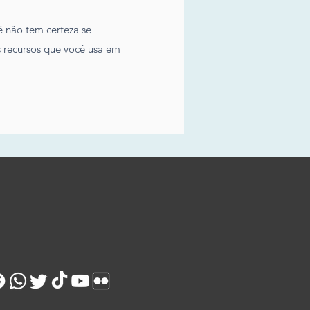
 não tem certeza se
s recursos que você usa em