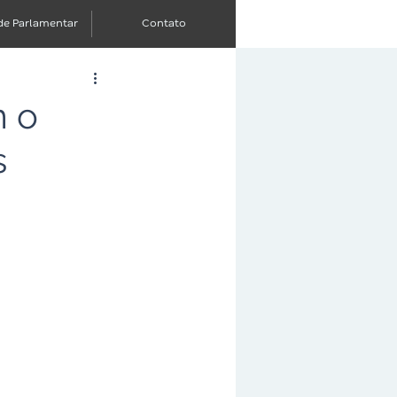
de Parlamentar
Contato
m o
s