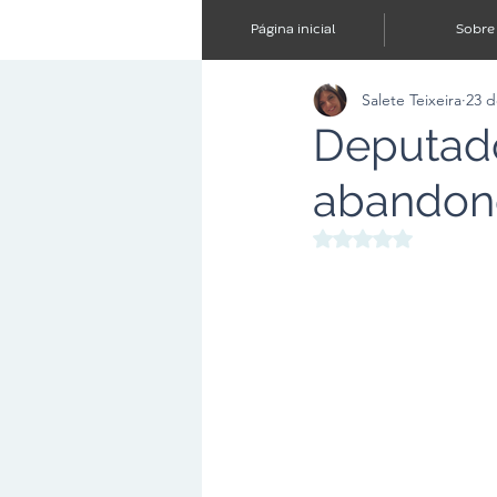
Página inicial
Sobre
Salete Teixeira
23 d
Deputado
abandono
Avaliado com NaN d