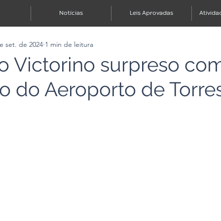
Notícias
Leis Aprovadas
Ativida
e set. de 2024
1 min de leitura
 Victorino surpreso co
 do Aeroporto de Torre
e 5 estrelas.