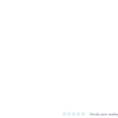
Avaliado com 0 de 5 estrel
Ainda sem avalia