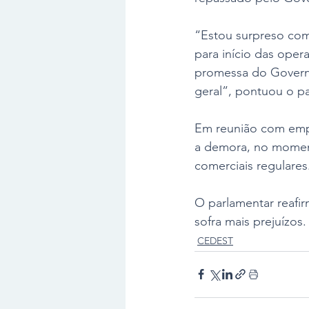
“Estou surpreso com
para início das oper
promessa do Governo
geral”, pontuou o pa
Em reunião com empre
a demora, no moment
comerciais regulares.
O parlamentar reafi
sofra mais prejuízos.
CEDEST