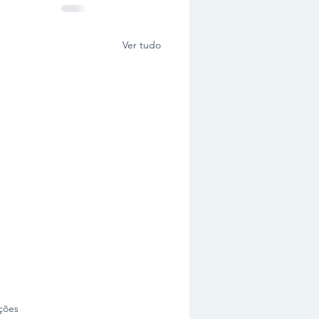
Ver tudo
as.
ções