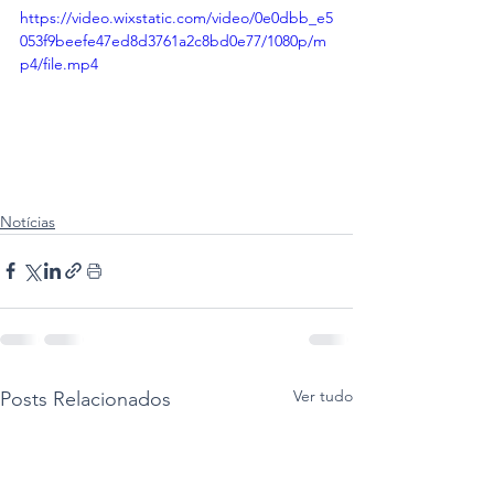
https://video.wixstatic.com/video/0e0dbb_e5
053f9beefe47ed8d3761a2c8bd0e77/1080p/m
p4/file.mp4
Notícias
Ver tudo
Posts Relacionados