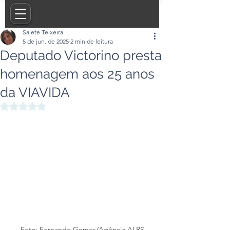
Salete Teixeira
5 de jun. de 2025
2 min de leitura
Deputado Victorino presta
homenagem aos 25 anos
da VIAVIDA
Avaliado com NaN de 5 estrelas.
Foto: Fernando Gomes/Agência ALRS